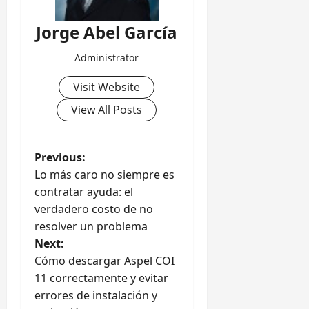
Jorge Abel García
Administrator
Visit Website
View All Posts
P
Previous:
Lo más caro no siempre es
o
contratar ayuda: el
verdadero costo de no
s
resolver un problema
t
Next:
Cómo descargar Aspel COI
n
11 correctamente y evitar
errores de instalación y
a