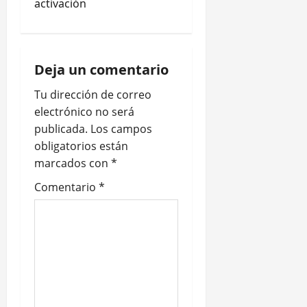
activación
v
i
Deja un comentario
g
Tu dirección de correo
a
electrónico no será
publicada.
Los campos
t
obligatorios están
marcados con
*
i
Comentario
*
o
n