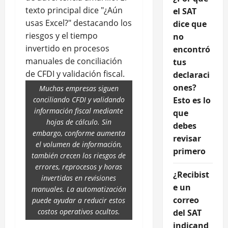
el SAT
dice que
no
encontró
tus
declaraci
ones?
Muchas empresas siguen
conciliando CFDI y validando
Esto es lo
información fiscal mediante
que
hojas de cálculo. Sin
debes
embargo, conforme aumenta
revisar
el volumen de información,
primero
también crecen los riesgos de
errores, reprocesos y horas
¿Recibist
invertidas en revisiones
e un
manuales. La automatización
correo
puede ayudar a reducir estos
costos operativos ocultos.
del SAT
indicand