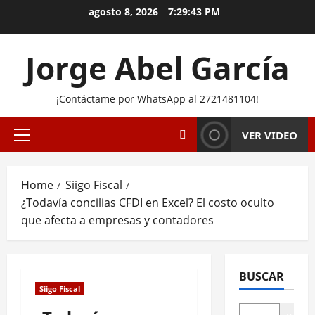
Skip
agosto 8, 2026
7:29:44 PM
to
content
Jorge Abel García
¡Contáctame por WhatsApp al 2721481104!
VER VIDEO
Primary
Menu
Home
Siigo Fiscal
¿Todavía concilias CFDI en Excel? El costo oculto
que afecta a empresas y contadores
BUSCAR
Siigo Fiscal