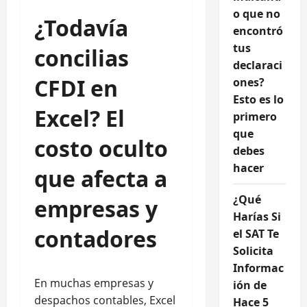
o que no
¿Todavía
encontró
tus
concilias
declaraci
CFDI en
ones?
Esto es lo
Excel? El
primero
que
costo oculto
debes
hacer
que afecta a
¿Qué
empresas y
Harías Si
contadores
el SAT Te
Solicita
Informac
En muchas empresas y
ión de
despachos contables, Excel
Hace 5