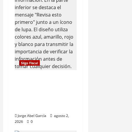
Siigo Fiscal
¿Por qué el SAT dice
que no encontró tus
declaraciones? Esto es
lo que debes revisar
primero
Jorge Abel García
agosto 2,
2026
0