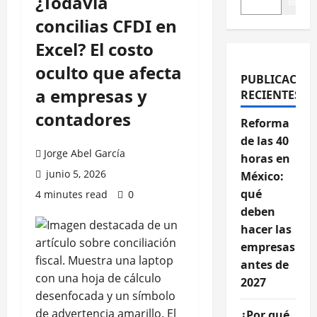
¿Todavía
Buscar
concilias CFDI en
Excel? El costo
oculto que afecta
PUBLICACIO
a empresas y
RECIENTES
contadores
Reforma
de las 40
Jorge Abel García
horas en
junio 5, 2026
México:
qué
4 minutes read
0
deben
hacer las
empresas
antes de
2027
¿Por qué